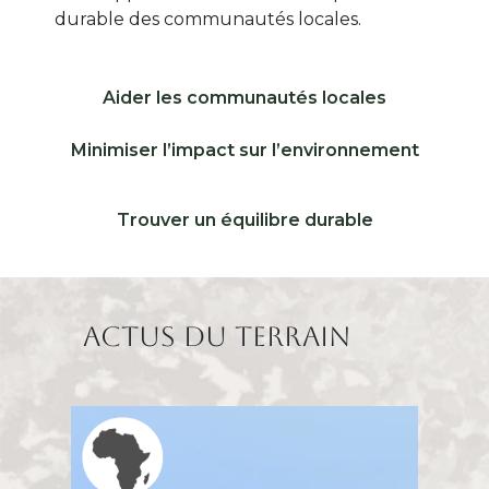
durable des communautés locales.
Libellé ico 1
Aider les communautés locales
Icone 1
Libellé ico 2
Minimiser l’impact sur l’environnement
Icone 2
Libellé ico 3
Trouver un équilibre durable
Icone 3
Titre
Actus du terrain
Region icone