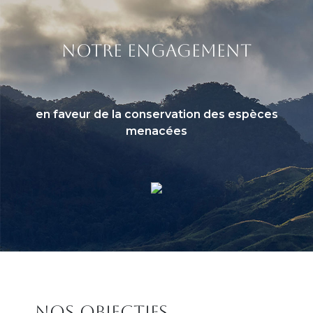
titre
NOTRE ENGAGEMENT
Sous titre
en faveur de la conservation des espèces
menacées
Titre
NOS OBJECTIFS