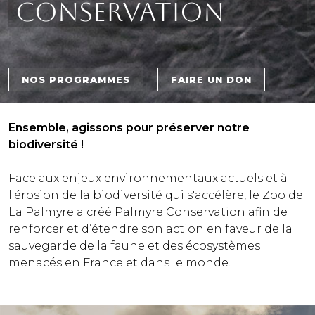
Conservation
Bouton 1
Bouton 2
NOS PROGRAMMES
FAIRE UN DON
Sous titre
Ensemble, agissons pour préserver notre
biodiversité !
Texte
Face aux enjeux environnementaux actuels et à
l'érosion de la biodiversité qui s'accélère, le Zoo de
La Palmyre a créé Palmyre Conservation afin de
renforcer et d’étendre son action en faveur de la
sauvegarde de la faune et des écosystèmes
menacés en France et dans le monde.