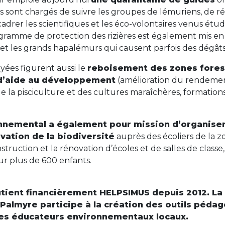
ls sont chargés de suivre les groupes de lémuriens, de réa
adrer les scientifiques et les éco-volontaires venus ét
gramme de protection des rizières est également mis en 
s et les grands hapalémurs qui causent parfois des dégât
yées figurent aussi le
reboisement des zones fores
d’aide au développement
(amélioration du rendement
la pisciculture et des cultures maraîchères, formations à 
nnemental a également pour mission d’organiser 
rvation de la biodiversité
auprès des écoliers de la 
truction et la rénovation d’écoles et de salles de classe, 
our plus de 600 enfants.
tient financièrement HELPSIMUS depuis 2012. La
 Palmyre participe à la création des outils pédag
 ses éducateurs environnementaux locaux.