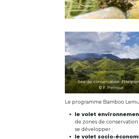
Site de conservation d'Helpsi
© F. Perroux
Le programme Bamboo Lemur c
le volet environnemen
de zones de conservation 
se développer ;
le volet socio-économ