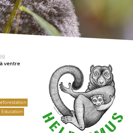
Logo
s)
à ventre
eforestation
Education