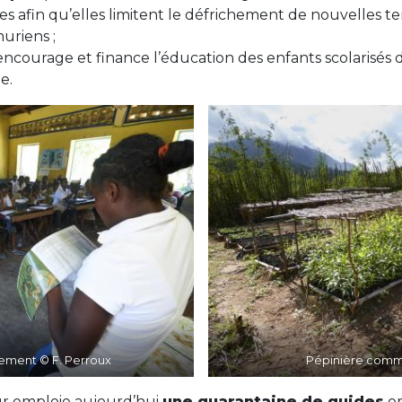
es afin qu’elles limitent le défrichement de nouvelles ter
uriens ;
ncourage et finance l’éducation des enfants scolarisés d
e.
nement © F. Perroux
Pépinière comm
 emploie aujourd’hui
une quarantaine de guides
or