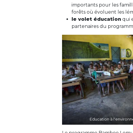
importants pour les famill
forêts où évoluent les lém
le volet éducation
qui e
partenaires du programm
Education à l'environ
Le programme Bamboo Lemur