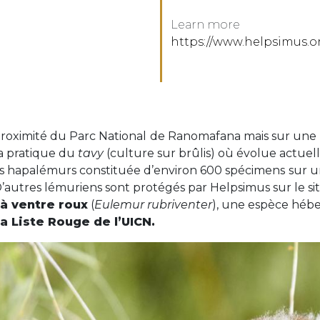
Learn more
https://www.helpsimus.o
roximité du Parc National
de Ranomafana mais sur une 
a pratique du
tavy
(culture sur brûlis) où évolue actue
s hapalémurs constituée d’environ 600 spécimens
sur u
. D’autres lémuriens sont protégés par Helpsimus sur l
à ventre roux
(
Eulemur rubriventer
), une espèce héb
la Liste Rouge de l’UICN.