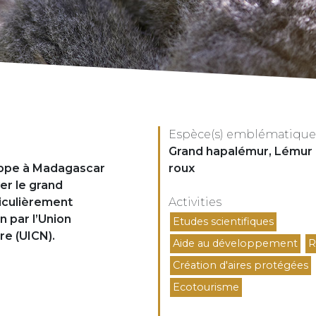
Espèce(s) emblématique(
Espèces
Grand hapalémur, Lémur 
oppe à Madagascar
roux
r le grand
ticulièrement
Activities
Activités
n par l’Union
Etudes scientifiques
re (UICN).
Aide au développement
R
Création d'aires protégées
Ecotourisme