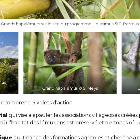
Grands hapalémurs sur le site du programme Helpsimus © F. Perroux
mus
Grand hapalémur © S. Meys
L
omprend 3 volets d’action :
tal
qui vise à épauler les associations villageoises créée
où l’habitat des lémuriens est préservé et de zones où l
ique
qui finance des formations agricoles et cherche à 