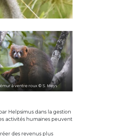
émur à ventre roux © S. Meys
s par Helpsimus dans la gestion
es
activités humaines peuvent
créer des revenus plus