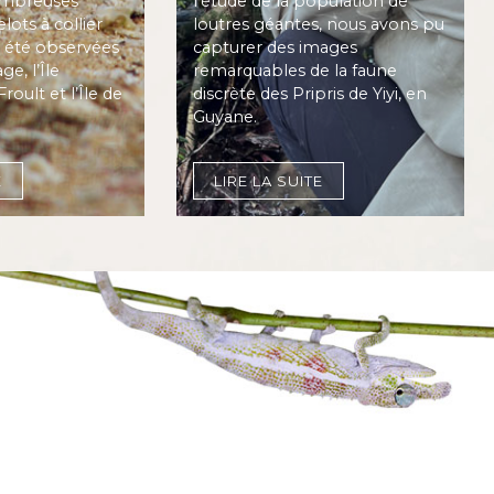
ombreuses
l’étude de la population de
lots à collier
loutres géantes, nous avons pu
 été observées
capturer des images
ge, l’Île
remarquables de la faune
roult et l’Île de
discrète des Pripris de Yiyi, en
Guyane.
E
LIRE LA SUITE