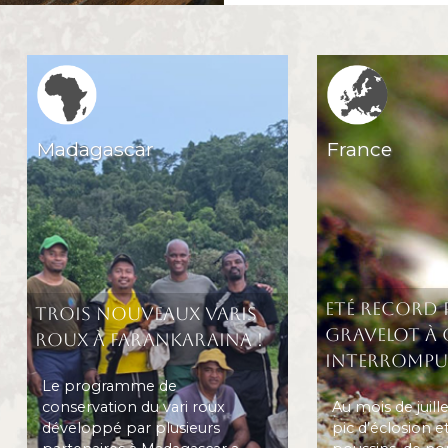
Region icone
Region icone
Madagascar
France
Eté record 
Trois nouveaux varis
gravelot à 
roux à Farankaraina !
interrompu
Le programme de
conservation du vari roux
Au mois de juill
développé par plusieurs
pic d’éclosion e