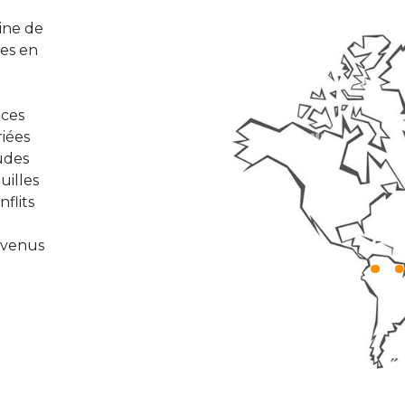
Image
ine de
es en
 ces
iées
tudes
uilles
flits
evenus