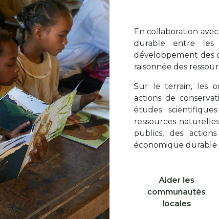
Texte
En collaboration avec 
durable entre les
développement des co
raisonnée des ressour
Sur le terrain, les
actions de conservat
études scientifique
ressources naturelles
publics, des action
économique durable 
Libellé ico 1
Aider les
Icone 1
communautés
locales