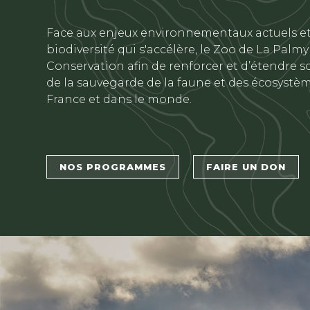
Texte
Face aux enjeux environnementaux actuels et 
biodiversité qui s'accélère, le Zoo de La Palm
Conservation afin de renforcer et d’étendre s
de la sauvegarde de la faune et des écosyst
France et dans le monde.
Bouton 1
Bouton 2
NOS PROGRAMMES
FAIRE UN DON
titre