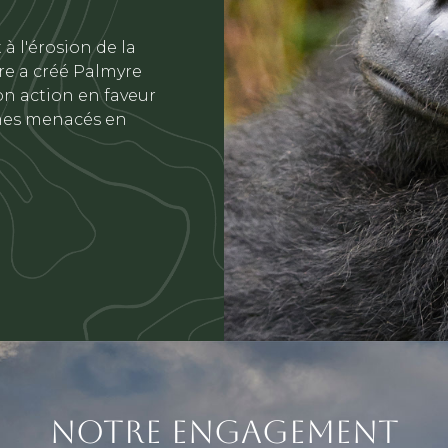
à l'érosion de la
yre a créé Palmyre
on action en faveur
èmes menacés en
NOTRE ENGAGEMENT