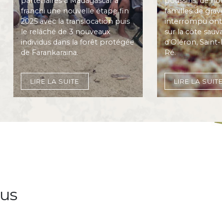
partenaires à Madagascar a
poussins, de n
franchi une nouvelle étape fin
familles de grave
2025 avec la translocation puis
interrompu ont
le relâché de 3 nouveaux
sur la côte sauva
individus dans la forêt protégée
d’Oléron, Saint-F
de Farankaraina.
Ré.
LIRE LA SUITE
LIRE LA SUIT
us