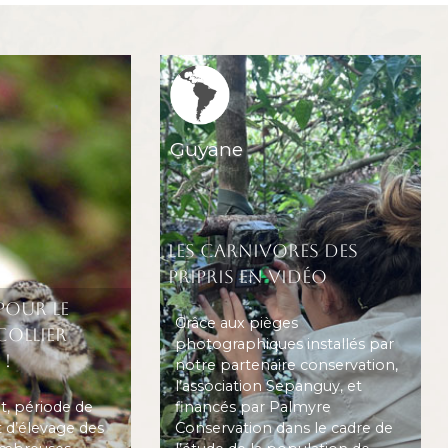
Region icone
Guyane
Les carnivores des
Pripris en vidéo
pour le
Grâce aux pièges
collier
photographiques installés par
 !
notre partenaire conservation,
l’association Sepanguy, et
et, période de
financés par Palmyre
t d’élevage des
Conservation dans le cadre de