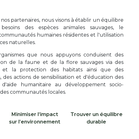
nos partenaires, nous visons à établir un équilibre
 besoins des espèces animales sauvages, le
mmunautés humaines résidentes et l'utilisation
ces naturelles.
 organismes que nous appuyons conduisent des
ion de la faune et de la flore sauvages via des
s et la protection des habitats ainsi que des
, des actions de sensibilisation et d'éducation des
s d'aide humanitaire au développement socio-
des communautés locales.
Libellé ico 2
Libellé ico 3
Minimiser l’impact
Trouver un équilibre
Icone 2
Icone 3
sur l’environnement
durable