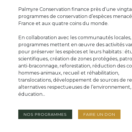
Texte
Palmyre Conservation finance près d’une vingta
programmes de conservation d’espèces menacé
France et aux quatre coins du monde.
En collaboration avec les communautés locales,
programmes mettent en œuvre des activités var
pour préserver les espèces et leurs habitats : é
scientifiques, création de zones protégées, patro
anti-braconnage, reforestation, réduction des con
hommes-animaux, recueil et réhabilitation,
translocations, développement de sources de r
alternatives respectueuses de l’environnement,
éducation...
Bouton 1
Bouton 2
NOS PROGRAMMES
FAIRE UN DON