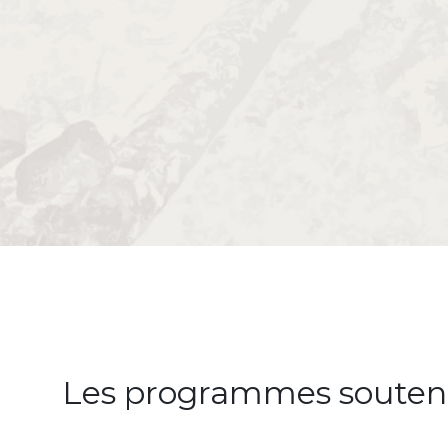
titre
Les programmes souten