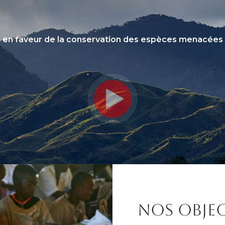
en faveur de la conservation des espèces menacées
Titre
NOS OBJEC