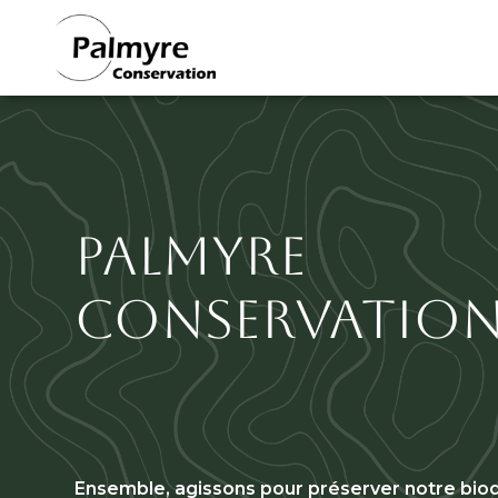
Section
Aller au contenu principal
Titre
Palmyre
Conservatio
Sous titre
Ensemble, agissons pour préserver notre biodi