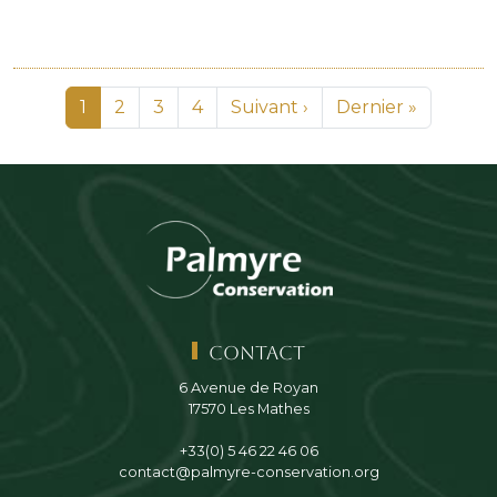
Pagination
Page
Page
Page
Page
Page suivante
Dernière page
1
2
3
4
Suivant ›
Dernier »
Contact
6 Avenue de Royan
17570 Les Mathes
+33(0) 5 46 22 46 06
contact@palmyre-conservation.org