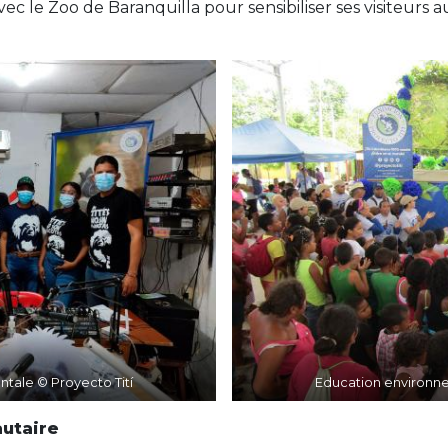
ec le Zoo de Baranquilla pour sensibiliser ses visiteurs
tale © Proyecto Tití
Education environne
utaire