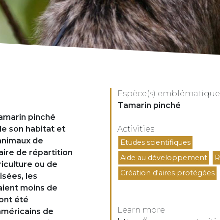
Espèce(s) emblématique(
Espèces
Tamarin pinché
tamarin pinché
de son habitat et
Activities
Activités
animaux de
Etudes scientifiques
ire de répartition
Aide au développement
R
riculture ou de
Création d'aires protégées
isées, les
aient moins de
 ont été
Learn more
américains de