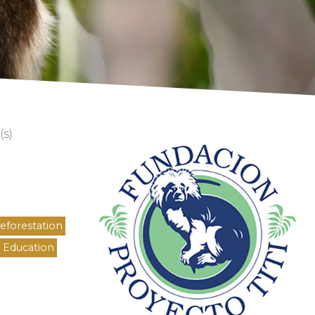
Logo
s)
eforestation
Education