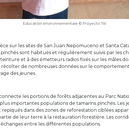
Education environnementale © Proyecto Tití
pèce sur les sites de San Juan Nepomuceno et Santa Ca
pinchés sont habitués et régulièrement suivis par les c
einture et à des émetteurs radios fixés sur les mâles 
e récolter de nombreuses données sur le comportement, l
vage des jeunes.
nnecte les portions de forêts adjacentes au Parc Nation
 plus importantes populations de tamarins pinchés. Les je
repiqués dans des zones de reforestation ciblées appart
ie de leur terre à la restauration forestière. Les corridor
 échanges entre les différentes populations.