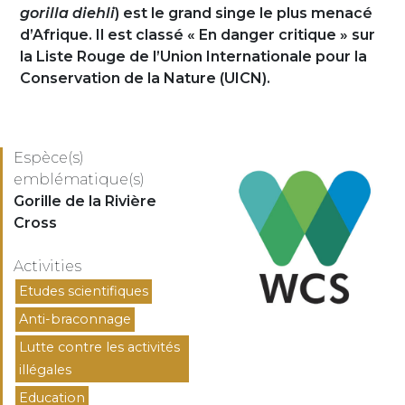
gorilla diehli
) est le grand singe le plus menacé
d’Afrique. Il est classé « En danger critique » sur
la Liste Rouge de l’Union Internationale pour la
Conservation de la Nature (UICN).
Logo
Espèce(s)
emblématique(s)
Espèces
Gorille de la Rivière
Cross
Activities
Activités
Etudes scientifiques
Anti-braconnage
Lutte contre les activités
illégales
Education