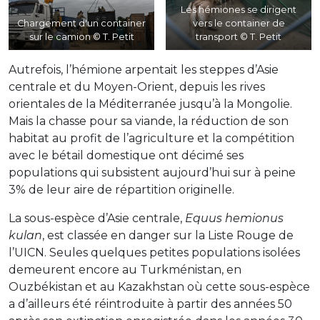
Les hémiones se dirigent
Chargement d'un container
vers le container de
sur le camion © T. Petit
transport © T. Petit
Autrefois, l’hémione arpentait les steppes d’Asie
centrale et du Moyen-Orient, depuis les rives
orientales de la Méditerranée jusqu’à la Mongolie.
Mais la chasse pour sa viande, la réduction de son
habitat au profit de l’agriculture et la compétition
avec le bétail domestique ont décimé ses
populations qui subsistent aujourd’hui sur à peine
3% de leur aire de répartition originelle.
La sous-espèce d’Asie centrale,
Equus hemionus
kulan
, est classée en danger sur la Liste Rouge de
l’UICN. Seules quelques petites populations isolées
demeurent encore au Turkménistan, en
Ouzbékistan et au Kazakhstan où cette sous-espèce
a d’ailleurs été réintroduite à partir des années 50