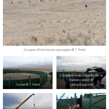
Groupe d'hémiones sauvages © T. Petit
L'équipe responsable de la
translocation ©
Corral © T. Petit
Okhozooprom