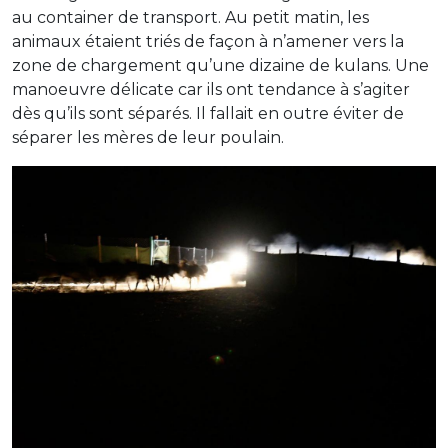
au container de transport. Au petit matin, les
animaux étaient triés de façon à n’amener vers la
zone de chargement qu’une dizaine de kulans. Une
manoeuvre délicate car ils ont tendance à s’agiter
dès qu’ils sont séparés. Il fallait en outre éviter de
séparer les mères de leur poulain.