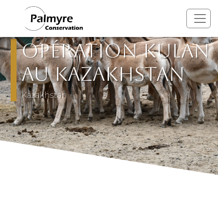
Aller au contenu principal
Opération Kulan
au Kazakhstan
Kazakhstan