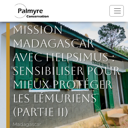
Aller au contenu principal
Mission
Madagascar
avec Helpsimus :
sensibiliser pour
mieux protéger
les lémuriens
(Partie II)
Madagascar