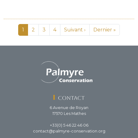
Pagination
Page
Page
Page
Page
Page suivante
Dernière page
1
2
3
4
Suivant ›
Dernier »
Contact
6 Avenue de Royan
17570 Les Mathes
+33(0) 5 46 22 46 06
contact@palmyre-conservation.org