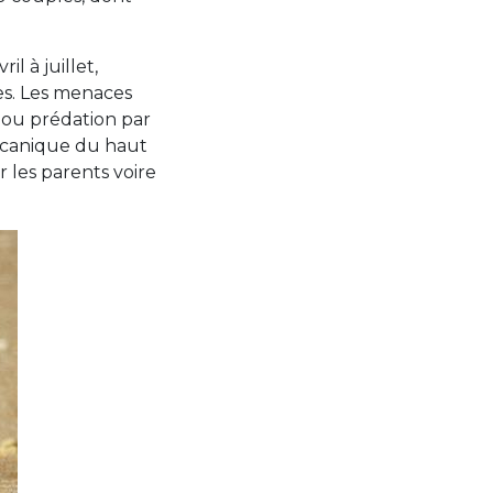
l à juillet,
es. Les menaces
 ou prédation par
mécanique du haut
 les parents voire