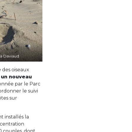
sa Daviaud
e des oiseaux
 un nouveau
sionnée par le Parc
ordonner le suivi
ôtes sur
installés la
ncentration
0 couples, dont