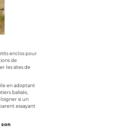
etits enclos pour
tions de
r les sites de
ile en adoptant
iers balisés,
éloigner si un
 parent essayant
 son