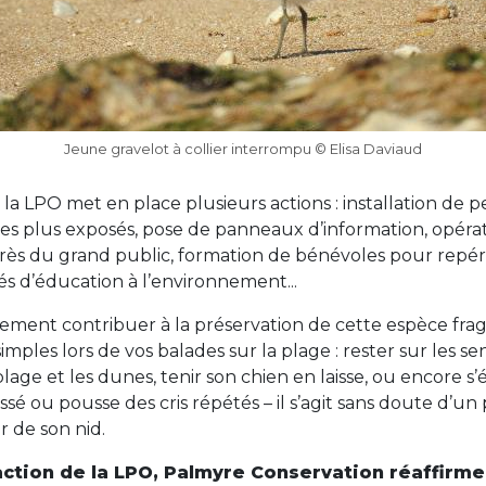
Jeune gravelot à collier interrompu © Elisa Daviaud
 la LPO met en place plusieurs actions : installation de p
 les plus exposés, pose de panneaux d’information, opéra
près du grand public, formation de bénévoles pour repére
ités d’éducation à l’environnement...
ment contribuer à la préservation de cette espèce frag
ples lors de vos balades sur la plage : rester sur les sent
plage et les dunes, tenir son chien en laisse, ou encore s’
sé ou pousse des cris répétés – il s’agit sans doute d’un
 de son nid.
action de la LPO, Palmyre Conservation réaffirme