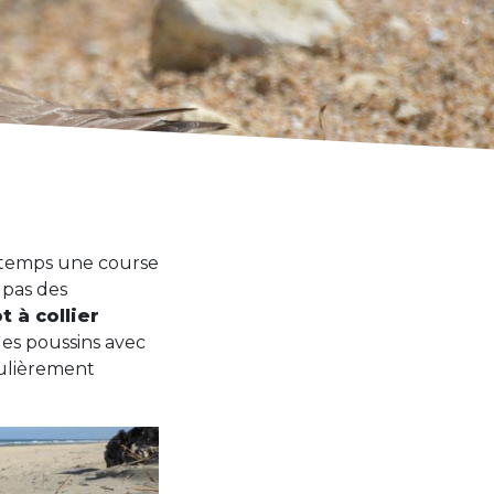
intemps une course
s pas des
t à collier
es poussins avec
culièrement