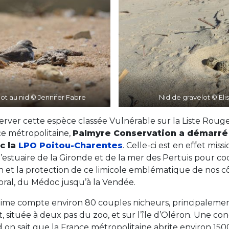
ot au nid © Jennifer Fabre
Nid de gravelot © Eli
server cette espèce classée Vulnérable sur la Liste Roug
e métropolitaine,
Palmyre Conservation a démarré
c la
LPO Poitou-Charentes
. Celle-ci est en effet mis
’estuaire de la Gironde et de la mer des Pertuis pour co
n et la protection de ce limicole emblématique de nos c
toral, du Médoc jusqu’à la Vendée.
ime compte environ 80 couples nicheurs, principalement 
t, située à deux pas du zoo, et sur l’île d’Oléron. Une co
on sait que la France métropolitaine abrite environ 150